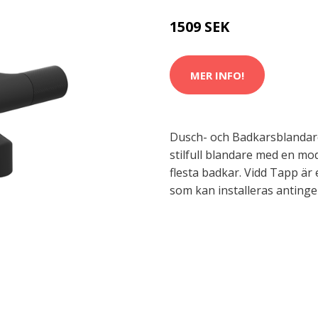
1509 SEK
MER INFO!
Dusch- och Badkarsblandare
stilfull blandare med en mo
flesta badkar. Vidd Tapp är
som kan installeras anting