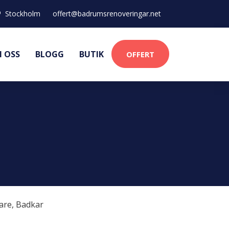
Stockholm
offert@badrumsrenoveringar.net
 OSS
BLOGG
BUTIK
OFFERT
are
,
Badkar