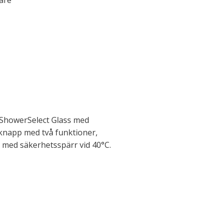
are
ShowerSelect Glass med
-knapp med två funktioner,
d med säkerhetsspärr vid 40°C.