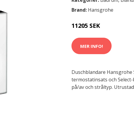
Kategorier:
Badrum
,
Bland
Brand:
Hansgrohe
11205 SEK
MER INFO!
Duschblandare Hansgrohe 
termostatinsats och Select
på/av och stråltyp. Utrusta