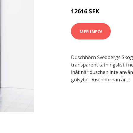
12616 SEK
MER INFO!
Duschhörn Svedbergs Skoga
transparent tätningslist i 
inåt när duschen inte använd
golvyta. Duschhörnan är…: