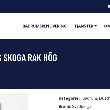
BADRUMSRENOVERING
TJÄNSTER
OM
 SKOGA RAK HÖG
Kategorier:
Badrum
,
Dusch
Brand:
Svedbergs