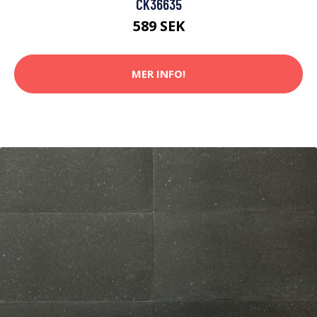
CK36635
589 SEK
MER INFO!