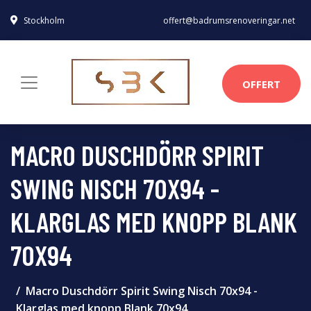
Stockholm
offert@badrumsrenoveringar.net
OFFERT
MACRO DUSCHDÖRR SPIRIT
SWING NISCH 70X94 -
KLARGLAS MED KNOPP BLANK
70X94
Macro Duschdörr Spirit Swing Nisch 70x94 -
Klarglas med knopp Blank 70x94