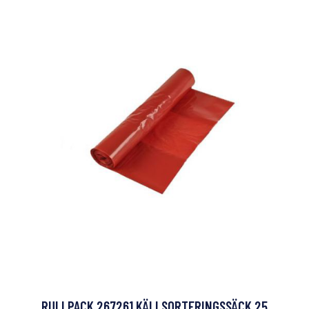
RULLPACK 267261 KÄLLSORTERINGSSÄCK 25