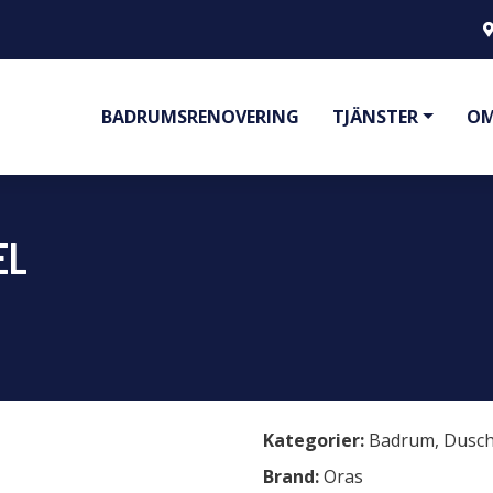
BADRUMSRENOVERING
TJÄNSTER
OM
EL
Kategorier:
Badrum
,
Dusc
Brand:
Oras