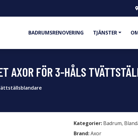
BADRUMSRENOVERING
TJÄNSTER
OM
T AXOR FÖR 3-HÅLS TVÄTTSTÄ
vättställsblandare
Kategorier:
Badrum
,
Bland
Brand:
Axor