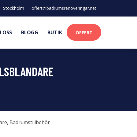
Stockholm
offert@badrumsrenoveringar.net
 OSS
BLOGG
BUTIK
OFFERT
LLSBLANDARE
are
,
Badrumstillbehör