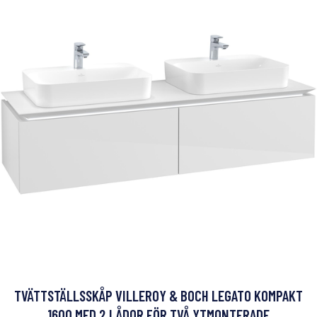
TVÄTTSTÄLLSSKÅP VILLEROY & BOCH LEGATO KOMPAKT
1600 MED 2 LÅDOR FÖR TVÅ YTMONTERADE