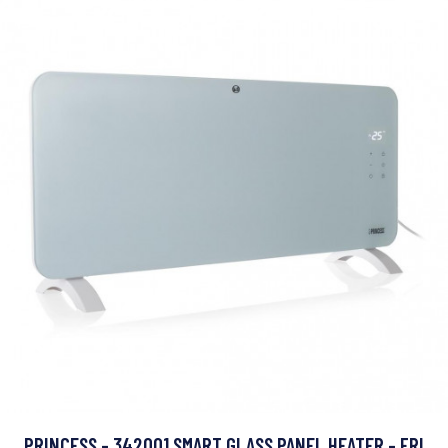
PRINCESS - 342001 SMART GLASS PANEL HEATER - FRI